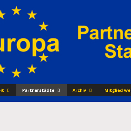
it
Partnerstädte
Archiv
Mitglied we