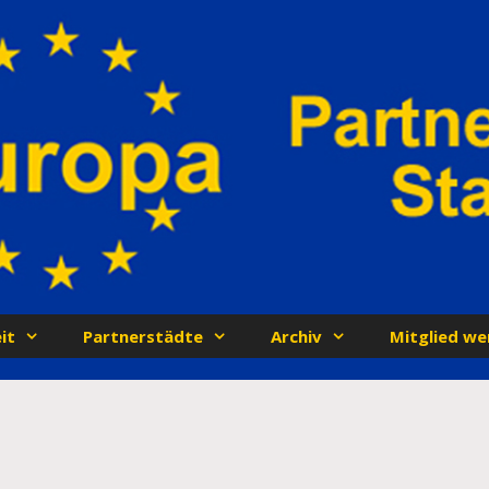
it
Partnerstädte
Archiv
Mitglied we