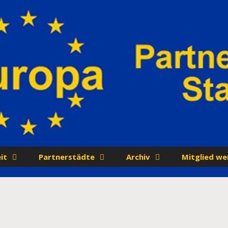
it
Partnerstädte
Archiv
Mitglied we