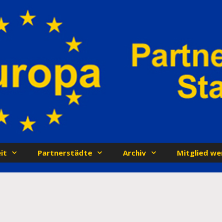
it
Partnerstädte
Archiv
Mitglied we