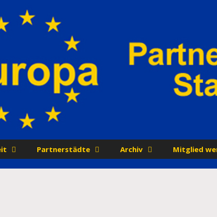
it
Partnerstädte
Archiv
Mitglied we