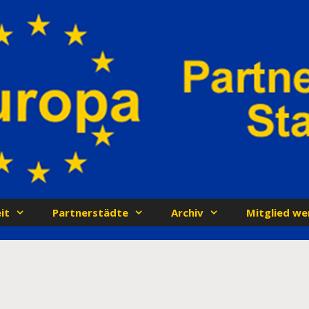
it
Partnerstädte
Archiv
Mitglied we