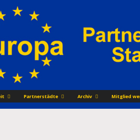
it
Partnerstädte
Archiv
Mitglied we