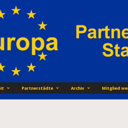
it
Partnerstädte
Archiv
Mitglied we