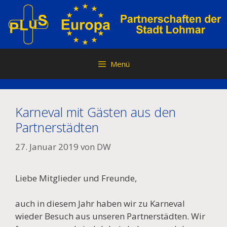
Zum
Inhalt
springen
Menü
Karneval mit Gästen aus den
Partnerstädten
27. Januar 2019
von
DW
Liebe Mitglieder und Freunde,
auch in diesem Jahr haben wir zu Karneval
wieder Besuch aus unseren Partnerstädten. Wir