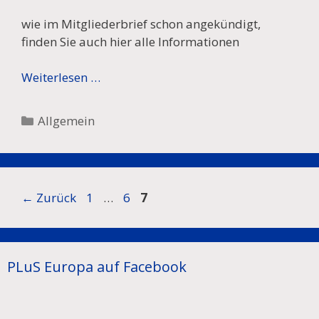
wie im Mitgliederbrief schon angekündigt,
finden Sie auch hier alle Informationen
Weiterlesen …
Kategorien
Allgemein
Beitrags-
Seite
Seite
Seite
←
Zurück
1
…
6
7
Navigation
PLuS Europa auf Facebook