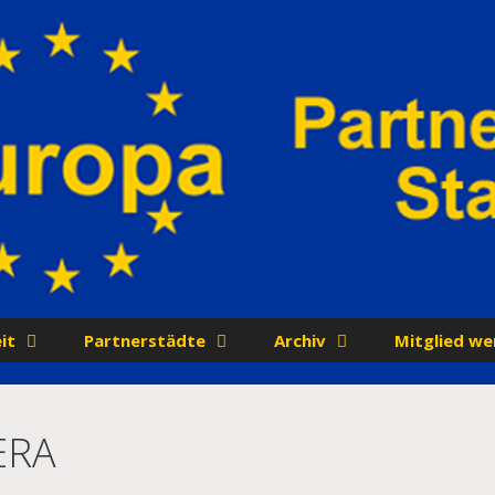
it
Partnerstädte
Archiv
Mitglied we
ERA