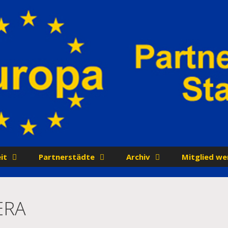
it
Partnerstädte
Archiv
Mitglied we
ERA