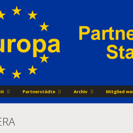
it
Partnerstädte
Archiv
Mitglied we
ERA