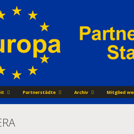
it
Partnerstädte
Archiv
Mitglied we
ERA