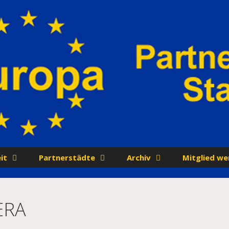
it
Partnerstädte
Archiv
Mitglied we
ERA