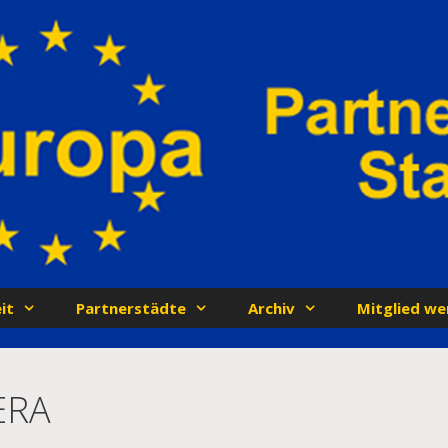
it
Partnerstädte
Archiv
Mitglied we
ERA