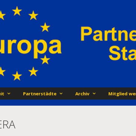
it
Partnerstädte
Archiv
Mitglied we
ERA