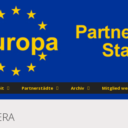
it
Partnerstädte
Archiv
Mitglied we
ERA