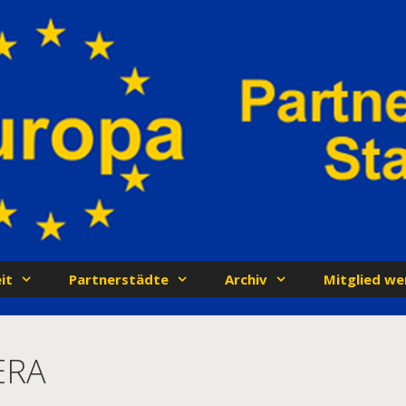
it
Partnerstädte
Archiv
Mitglied we
ERA