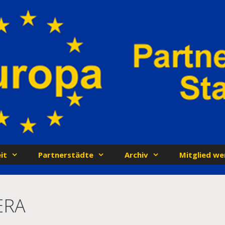
it
Partnerstädte
Archiv
Mitglied we
ERA