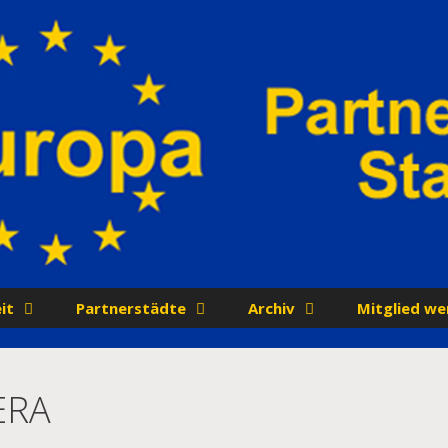
it
Partnerstädte
Archiv
Mitglied we
ERA