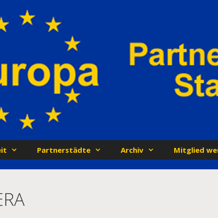
it
Partnerstädte
Archiv
Mitglied we
ERA