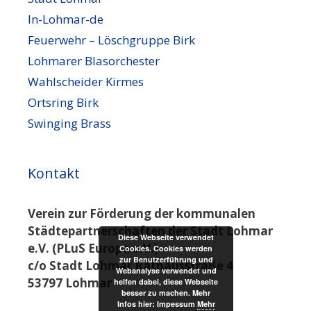
In-Lohmar-de
Feuerwehr – Löschgruppe Birk
Lohmarer Blasorchester
Wahlscheider Kirmes
Ortsring Birk
Swinging Brass
Kontakt
Verein zur Förderung der kommunalen
Städtepartnerschaften der Stadt Lohmar
Diese Webseite verwendet
e.V. (PLuS Europa e.V.)
Cookies. Cookies werden
zur Benutzerführung und
c/o Stadt Lohmar Rathausstraße 4
Webanalyse verwendet und
53797 Lohmar
helfen dabei, diese Webseite
besser zu machen. Mehr
Infos hier: Impessum
Mehr