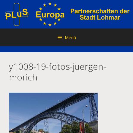
Zum
Inhalt
springen
Menü
y1008-19-fotos-juergen-
morich