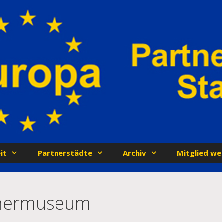
it
Partnerstädte
Archiv
Mitglied we
chermuseum