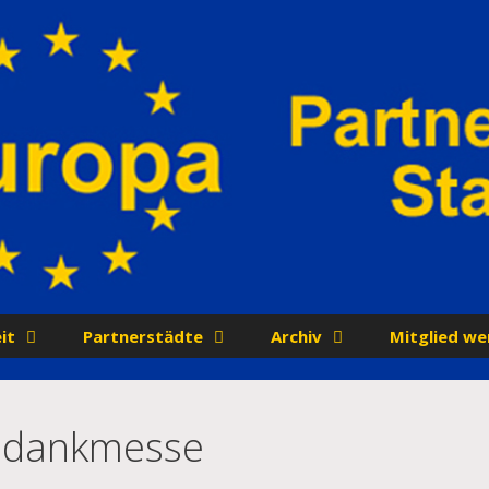
it
Partnerstädte
Archiv
Mitglied we
tedankmesse