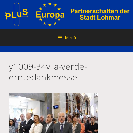
Zum
Inhalt
springen
Menü
y1009-34vila-verde-
erntedankmesse