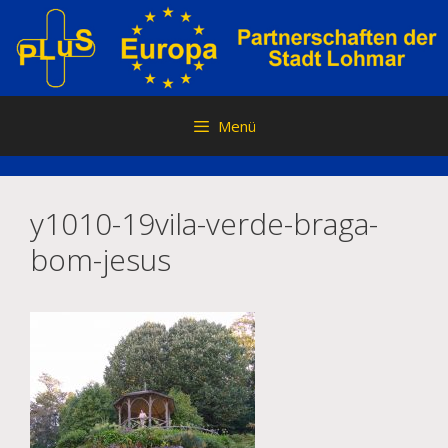
Zum
Inhalt
springen
Menü
y1010-19vila-verde-braga-
bom-jesus