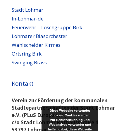
Stadt Lohmar
In-Lohmar-de
Feuerwehr – Löschgruppe Birk
Lohmarer Blasorchester
Wahlscheider Kirmes
Ortsring Birk
Swinging Brass
Kontakt
Verein zur Förderung der kommunalen
Städtepartnerschaften der Stadt Lohmar
Diese Webseite verwendet
e.V. (PLuS Europa e.V.)
Cookies. Cookies werden
zur Benutzerführung und
c/o Stadt Lohmar Rathausstraße 4
Webanalyse verwendet und
53797 Lohmar
helfen dabei, diese Webseite